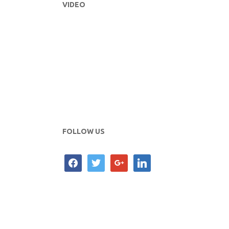
VIDEO
FOLLOW US
facebook
twitter
google
linkedin