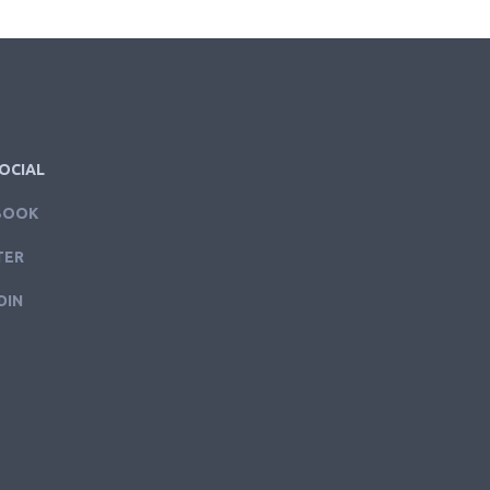
OCIAL
BOOK
TER
DIN