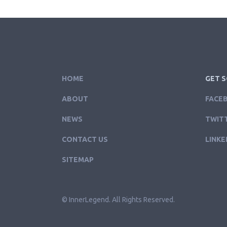
HOME
GET S
ABOUT
FACE
NEWS
TWIT
CONTACT US
LINKE
SITEMAP
© InnerLegend. All Rights Reserved.