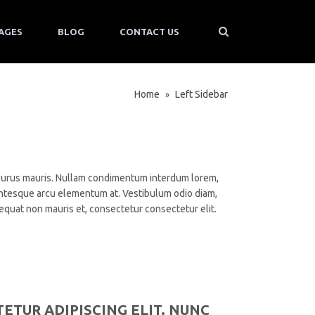
AGES
BLOG
CONTACT US
Home
Left Sidebar
»
e purus mauris. Nullam condimentum interdum lorem,
entesque arcu elementum at. Vestibulum odio diam,
sequat non mauris et, consectetur consectetur elit.
ETUR ADIPISCING ELIT. NUNC