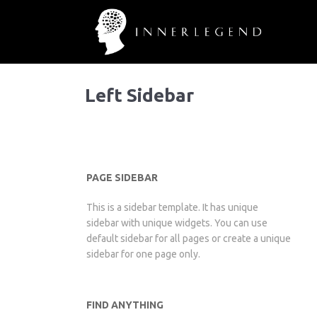
Left Sidebar
PAGE SIDEBAR
This is a sidebar template. It has unique
sidebar with unique widgets. You can use
default sidebar for all pages or create a unique
sidebar for one page only.
FIND ANYTHING